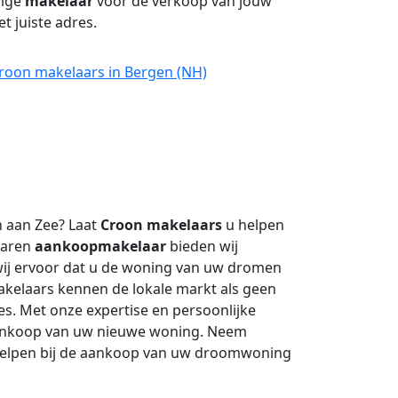
dige
makelaar
voor de verkoop van jouw
t juiste adres.
Croon makelaars in Bergen (NH)
 aan Zee? Laat
Croon makelaars
u helpen
varen
aankoopmakelaar
bieden wij
ij ervoor dat u de woning van uw dromen
kelaars kennen de lokale markt als geen
s. Met onze expertise en persoonlijke
aankoop van uw nieuwe woning. Neem
 helpen bij de aankoop van uw droomwoning